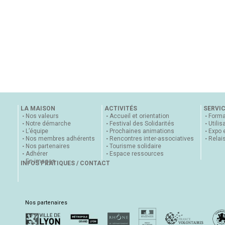
LA MAISON
ACTIVITÉS
SERVI
Nos valeurs
Accueil et orientation
Forma
Notre démarche
Festival des Solidarités
Utilis
L’équipe
Prochaines animations
Expo 
Nos membres adhérents
Rencontres inter-associatives
Relai
Nos partenaires
Tourisme solidaire
Adhérer
Espace ressources
En images
INFOS PRATIQUES / CONTACT
Nos partenaires