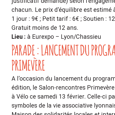
justificatif demandé) selon l’engageme
chacun. Le prix d’équilibre est estimé 
1 jour : 9
€
; Petit tarif : 6
€
; Soutien : 12
Gratuit moins de 12 ans.
Lieu
:
à Eurexpo – Lyon/Chassieu
PARADE : LANCEMENT DU PROGR
PRIMEVÈRE
A l’occasion du lancement du progr
édition, le Salon-rencontres Primevèr
à Vélo ce samedi 13 février. Celle-ci p
symboles de la vie associative lyonnai
Maison des solidarités locales et inter