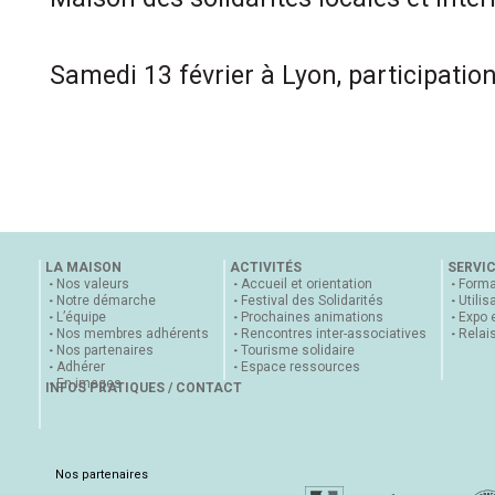
Samedi 13 février à Lyon, participation
LA MAISON
ACTIVITÉS
SERVI
Nos valeurs
Accueil et orientation
Forma
Notre démarche
Festival des Solidarités
Utilis
L’équipe
Prochaines animations
Expo 
Nos membres adhérents
Rencontres inter-associatives
Relai
Nos partenaires
Tourisme solidaire
Adhérer
Espace ressources
En images
INFOS PRATIQUES / CONTACT
Nos partenaires