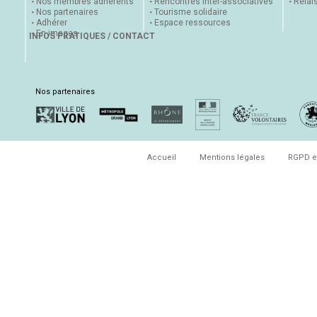
Nos membres adhérents
Rencontres inter-associatives
Relai
Nos partenaires
Tourisme solidaire
Adhérer
Espace ressources
En images
INFOS PRATIQUES / CONTACT
Nos partenaires
Accueil
Mentions légales
RGPD e