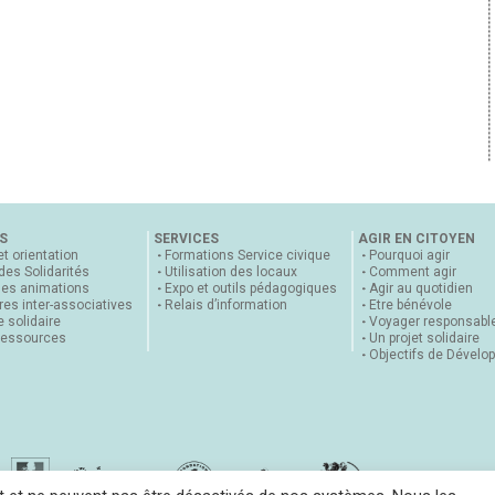
S
SERVICES
AGIR EN CITOYEN
et orientation
Formations Service civique
Pourquoi agir
 des Solidarités
Utilisation des locaux
Comment agir
nes animations
Expo et outils pédagogiques
Agir au quotidien
es inter-associatives
Relais d’information
Etre bénévole
 solidaire
Voyager responsabl
ressources
Un projet solidaire
Objectifs de Dévelo