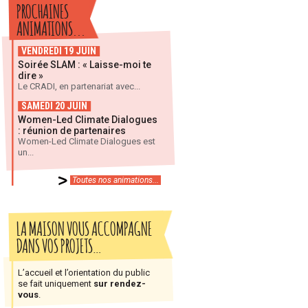
PROCHAINES
ANIMATIONS...
VENDREDI 19 JUIN
Soirée SLAM : « Laisse-moi te
dire »
Le CRADI, en partenariat avec...
SAMEDI 20 JUIN
Women-Led Climate Dialogues
: réunion de partenaires
Women-Led Climate Dialogues est
un...
Toutes nos animations...
LA MAISON VOUS ACCOMPAGNE
DANS VOS PROJETS…
L’accueil et l’orientation du public
se fait uniquement
sur rendez-
vous
.