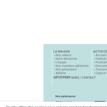
LA MAISON
ACTIVITÉ
Nos valeurs
Accueil 
Notre démarche
Festival
L’équipe
Prochai
Nos membres adhérents
Rencontr
Nos partenaires
Tourisme
Adhérer
Espace 
En images
INFOS PRATIQUES / CONTACT
Nos partenaires