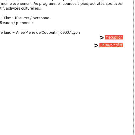
n même événement. Au programme : courses à pied, activités sportives
if, activités culturelles…
– 10km : 10 euros / personne
5 euros / personne
Gerland – Allée Pierre de Coubertin, 69007 Lyon
Inscription
En savoir plus