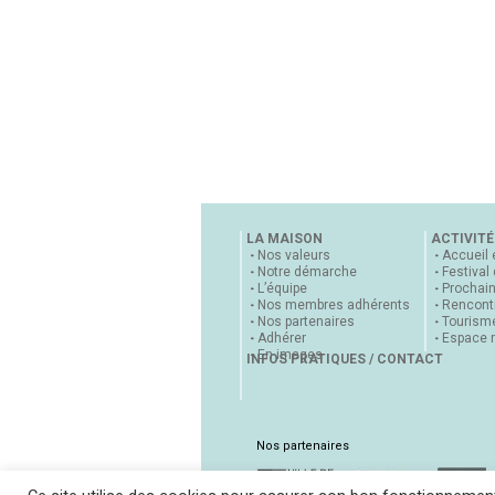
LA MAISON
ACTIVITÉ
Nos valeurs
Accueil 
Notre démarche
Festival
L’équipe
Prochai
Nos membres adhérents
Rencontr
Nos partenaires
Tourisme
Adhérer
Espace 
En images
INFOS PRATIQUES / CONTACT
Nos partenaires