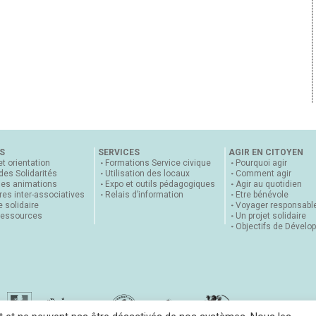
S
SERVICES
AGIR EN CITOYEN
et orientation
Formations Service civique
Pourquoi agir
 des Solidarités
Utilisation des locaux
Comment agir
nes animations
Expo et outils pédagogiques
Agir au quotidien
es inter-associatives
Relais d’information
Etre bénévole
 solidaire
Voyager responsabl
ressources
Un projet solidaire
Objectifs de Dévelo