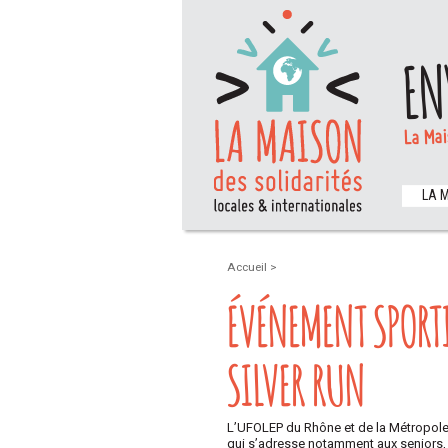
EN
La Mai
LA 
Accueil
>
ÉVÉNEMENT SPORT
SILVER RUN
L’UFOLEP du Rhône et de la Métropole 
qui s’adresse notamment aux seniors, ma