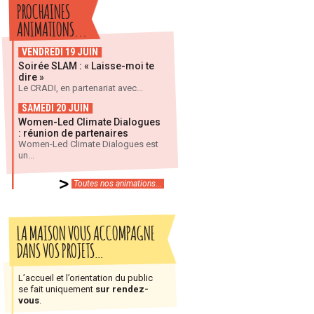
PROCHAINES
ANIMATIONS...
VENDREDI 19 JUIN
Soirée SLAM : « Laisse-moi te
dire »
Le CRADI, en partenariat avec...
SAMEDI 20 JUIN
Women-Led Climate Dialogues
: réunion de partenaires
Women-Led Climate Dialogues est
un...
Toutes nos animations...
LA MAISON VOUS ACCOMPAGNE
DANS VOS PROJETS…
L’accueil et l’orientation du public
se fait uniquement
sur rendez-
vous
.