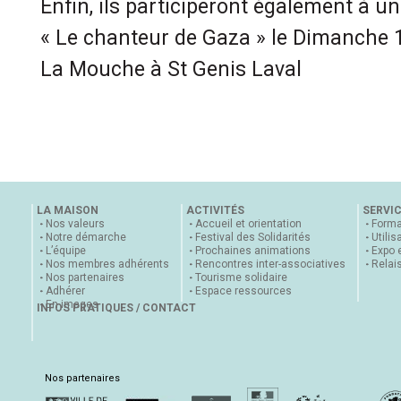
Enfin, ils participeront également à u
« Le chanteur de Gaza » le Dimanche 
La Mouche à St Genis Laval
LA MAISON
ACTIVITÉS
SERVI
Nos valeurs
Accueil et orientation
Forma
Notre démarche
Festival des Solidarités
Utilis
L’équipe
Prochaines animations
Expo 
Nos membres adhérents
Rencontres inter-associatives
Relai
Nos partenaires
Tourisme solidaire
Adhérer
Espace ressources
En images
INFOS PRATIQUES / CONTACT
Nos partenaires