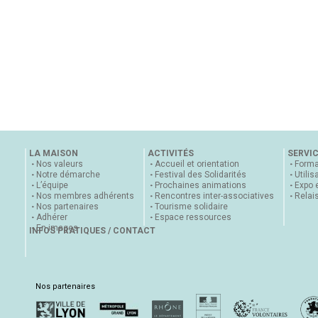
LA MAISON
ACTIVITÉS
SERVI
Nos valeurs
Accueil et orientation
Forma
Notre démarche
Festival des Solidarités
Utilis
L’équipe
Prochaines animations
Expo 
Nos membres adhérents
Rencontres inter-associatives
Relai
Nos partenaires
Tourisme solidaire
Adhérer
Espace ressources
En images
INFOS PRATIQUES / CONTACT
Nos partenaires