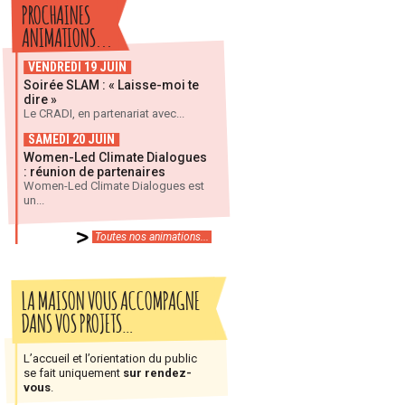
PROCHAINES
ANIMATIONS...
VENDREDI 19 JUIN
Soirée SLAM : « Laisse-moi te
dire »
Le CRADI, en partenariat avec...
SAMEDI 20 JUIN
Women-Led Climate Dialogues
: réunion de partenaires
Women-Led Climate Dialogues est
un...
Toutes nos animations...
LA MAISON VOUS ACCOMPAGNE
DANS VOS PROJETS…
L’accueil et l’orientation du public
se fait uniquement
sur rendez-
vous
.