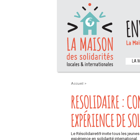
EN
La Mai
LA 
Accueil
>
RESOLIDAIRE : C
EXPÉRIENCE DE SO
Le Résolidaire69 invite tous les jeune
expérience en solidarité international.