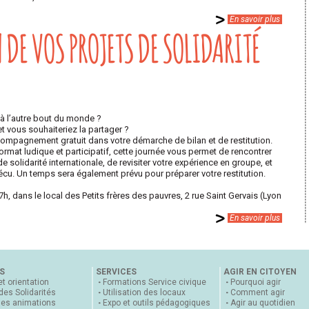
En savoir plus
 DE VOS PROJETS DE SOLIDARITÉ
 à l’autre bout du monde ?
t vous souhaiteriez la partager ?
ompagnement gratuit dans votre démarche de bilan et de restitution.
format ludique et participatif, cette journée vous permet de rencontrer
e solidarité internationale, de revisiter votre expérience en groupe, et
vécu. Un temps sera également prévu pour préparer votre restitution.
, dans le local des Petits frères des pauvres, 2 rue Saint Gervais (Lyon
En savoir plus
S
SERVICES
AGIR EN CITOYEN
et orientation
Formations Service civique
Pourquoi agir
 des Solidarités
Utilisation des locaux
Comment agir
nes animations
Expo et outils pédagogiques
Agir au quotidien