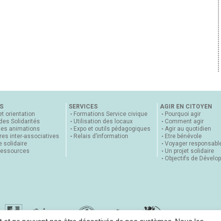
S
SERVICES
AGIR EN CITOYEN
et orientation
Formations Service civique
Pourquoi agir
 des Solidarités
Utilisation des locaux
Comment agir
nes animations
Expo et outils pédagogiques
Agir au quotidien
es inter-associatives
Relais d’information
Etre bénévole
 solidaire
Voyager responsabl
ressources
Un projet solidaire
Objectifs de Dévelo