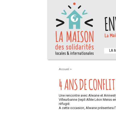
EN
La Mai
LA 
Accueil
>
4 ANS DE CONFLIT 
Une rencontre avec Alwane et Amnesty 
Villeurbanne (repli Allée Léon Meiss e
réfugié.
A cette occasion, Alwane présentera l