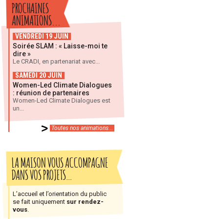
PROCHAINES
ANIMATIONS...
VENDREDI 19 JUIN
Soirée SLAM : « Laisse-moi te
dire »
Le CRADI, en partenariat avec...
SAMEDI 20 JUIN
Women-Led Climate Dialogues
: réunion de partenaires
Women-Led Climate Dialogues est
un...
Toutes nos animations...
LA MAISON VOUS ACCOMPAGNE
DANS VOS PROJETS…
L’accueil et l’orientation du public
se fait uniquement
sur rendez-
vous
.