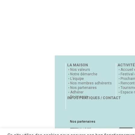
LA MAISON
ACTIVITÉ
Nos valeurs
Accueil 
Notre démarche
Festival
L’équipe
Prochai
Nos membres adhérents
Rencontr
Nos partenaires
Tourisme
Adhérer
Espace 
En images
INFOS PRATIQUES / CONTACT
Nos partenaires