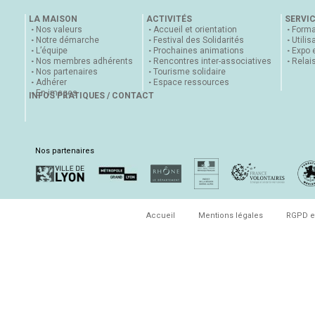
LA MAISON
ACTIVITÉS
SERVI
Nos valeurs
Accueil et orientation
Forma
Notre démarche
Festival des Solidarités
Utilis
L’équipe
Prochaines animations
Expo 
Nos membres adhérents
Rencontres inter-associatives
Relai
Nos partenaires
Tourisme solidaire
Adhérer
Espace ressources
En images
INFOS PRATIQUES / CONTACT
Nos partenaires
Accueil
Mentions légales
RGPD e