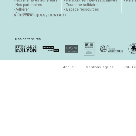
Nos membres adhérents
Rencontres inter-associatives
Relai
Nos partenaires
Tourisme solidaire
Adhérer
Espace ressources
En images
INFOS PRATIQUES / CONTACT
Nos partenaires
Accueil
Mentions légales
RGPD e