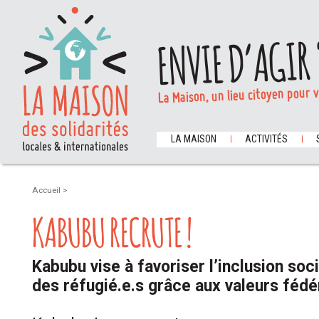
ENVIE D’AGIR 
La Maison, un lieu citoyen pour 
LA MAISON
ACTIVITÉS
Accueil
>
KABUBU RECRUTE !
Kabubu vise à favoriser l’inclusion soc
des réfugié.e.s grâce aux valeurs fédé