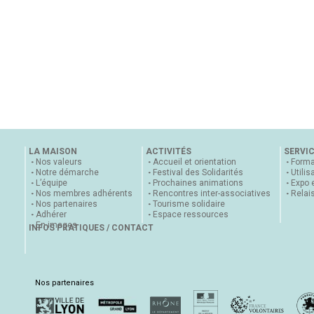
LA MAISON
ACTIVITÉS
SERVI
Nos valeurs
Accueil et orientation
Forma
Notre démarche
Festival des Solidarités
Utilis
L’équipe
Prochaines animations
Expo 
Nos membres adhérents
Rencontres inter-associatives
Relai
Nos partenaires
Tourisme solidaire
Adhérer
Espace ressources
En images
INFOS PRATIQUES / CONTACT
Nos partenaires