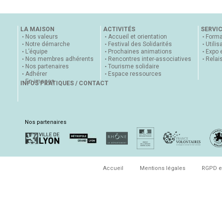
LA MAISON
ACTIVITÉS
SERVI
Nos valeurs
Accueil et orientation
Forma
Notre démarche
Festival des Solidarités
Utilis
L’équipe
Prochaines animations
Expo 
Nos membres adhérents
Rencontres inter-associatives
Relai
Nos partenaires
Tourisme solidaire
Adhérer
Espace ressources
En images
INFOS PRATIQUES / CONTACT
Nos partenaires
Accueil
Mentions légales
RGPD e