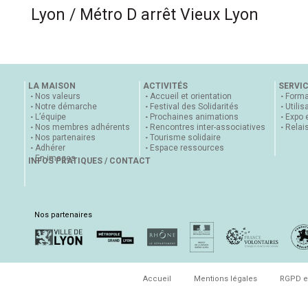
Lyon / Métro D arrêt Vieux Lyon
LA MAISON
ACTIVITÉS
SERVI
Nos valeurs
Accueil et orientation
Forma
Notre démarche
Festival des Solidarités
Utilis
L’équipe
Prochaines animations
Expo 
Nos membres adhérents
Rencontres inter-associatives
Relai
Nos partenaires
Tourisme solidaire
Adhérer
Espace ressources
En images
INFOS PRATIQUES / CONTACT
Nos partenaires
Accueil
Mentions légales
RGPD e