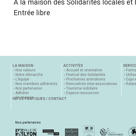
A la maison des Solidarités locales et 
Entrée libre
LA MAISON
ACTIVITÉS
SERVI
Nos valeurs
Accueil et orientation
Forma
Notre démarche
Festival des Solidarités
Utilis
L’équipe
Prochaines animations
Expo 
Nos membres adhérents
Rencontres inter-associatives
Relai
Nos partenaires
Tourisme solidaire
Adhérer
Espace ressources
En images
INFOS PRATIQUES / CONTACT
Nos partenaires