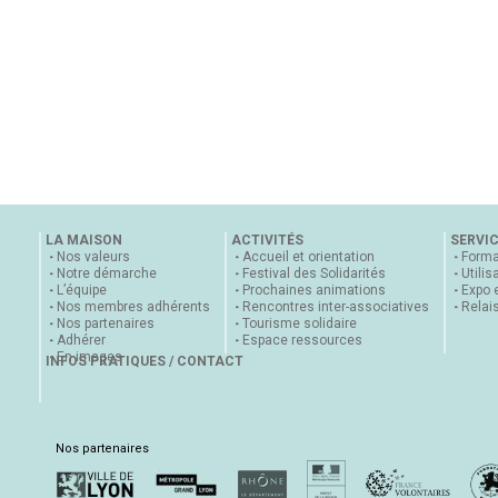
LA MAISON
ACTIVITÉS
SERVI
Nos valeurs
Accueil et orientation
Forma
Notre démarche
Festival des Solidarités
Utilis
L’équipe
Prochaines animations
Expo 
Nos membres adhérents
Rencontres inter-associatives
Relai
Nos partenaires
Tourisme solidaire
Adhérer
Espace ressources
En images
INFOS PRATIQUES / CONTACT
Nos partenaires