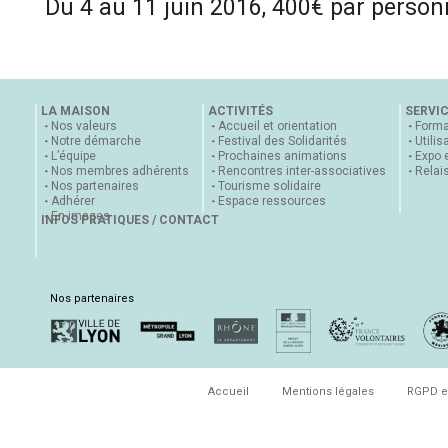
Du 4 au 11 juin 2016, 400€ par perso
LA MAISON
ACTIVITÉS
SERVI
Nos valeurs
Accueil et orientation
Forma
Notre démarche
Festival des Solidarités
Utilis
L’équipe
Prochaines animations
Expo 
Nos membres adhérents
Rencontres inter-associatives
Relai
Nos partenaires
Tourisme solidaire
Adhérer
Espace ressources
En images
INFOS PRATIQUES / CONTACT
Nos partenaires
Accueil
Mentions légales
RGPD e