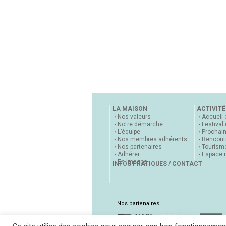
LA MAISON
ACTIVITÉ
Nos valeurs
Accueil 
Notre démarche
Festival
L’équipe
Prochai
Nos membres adhérents
Rencontr
Nos partenaires
Tourisme
Adhérer
Espace 
En images
INFOS PRATIQUES / CONTACT
Nos partenaires