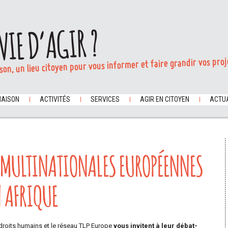
VIE D’AGIR ?
son, un lieu citoyen pour vous informer et faire grandir vos proj
MAISON
ACTIVITÉS
SERVICES
AGIR EN CITOYEN
ACTUA
 MULTINATIONALES EUROPÉENNES
N AFRIQUE
droits humains et le réseau TLP Europe
vous invitent à leur débat-