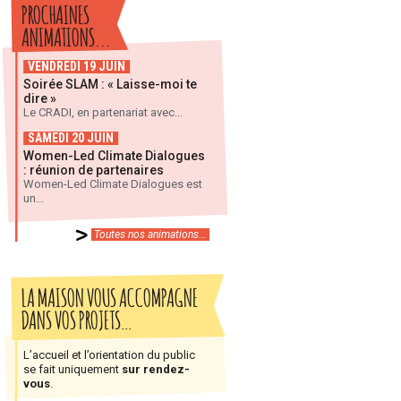
PROCHAINES
ANIMATIONS...
VENDREDI 19 JUIN
Soirée SLAM : « Laisse-moi te
dire »
Le CRADI, en partenariat avec...
SAMEDI 20 JUIN
Women-Led Climate Dialogues
: réunion de partenaires
Women-Led Climate Dialogues est
un...
Toutes nos animations...
LA MAISON VOUS ACCOMPAGNE
DANS VOS PROJETS…
L’accueil et l’orientation du public
se fait uniquement
sur rendez-
vous
.