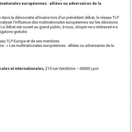
inationales européennes : alliées ou adversaires de la
e dans la démocratie africaine lors d’un précédent débat, le réseau TLP
nalyser l’influence des multinationales européennes sur les décisions
 Le débat est ouvert au grand public, à tous, citoyen·ne·s intéressé·e·s
igatoire gratuite.
seau TLP Europe et de ses membres
 : « Les multinationales européennes : alliées ou adversaires de la
cales et internationales,
215 rue Vendôme – 69003 Lyon