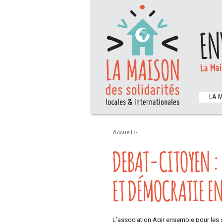
EN
La Mai
LA 
Accueil
>
DEBAT-CITOYEN :
ET DÉMOCRATIE E
L’association Agir ensemble pour les 