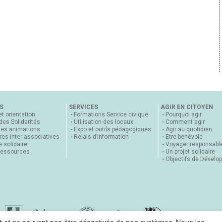
S
SERVICES
AGIR EN CITOYEN
et orientation
Formations Service civique
Pourquoi agir
 des Solidarités
Utilisation des locaux
Comment agir
nes animations
Expo et outils pédagogiques
Agir au quotidien
es inter-associatives
Relais d’information
Etre bénévole
 solidaire
Voyager responsabl
ressources
Un projet solidaire
Objectifs de Dévelo