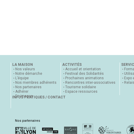
LA MAISON
ACTIVITÉS
SERVI
Nos valeurs
Accueil et orientation
Forma
Notre démarche
Festival des Solidarités
Utilis
L’équipe
Prochaines animations
Expo 
Nos membres adhérents
Rencontres inter-associatives
Relai
Nos partenaires
Tourisme solidaire
Adhérer
Espace ressources
En images
INFOS PRATIQUES / CONTACT
Nos partenaires