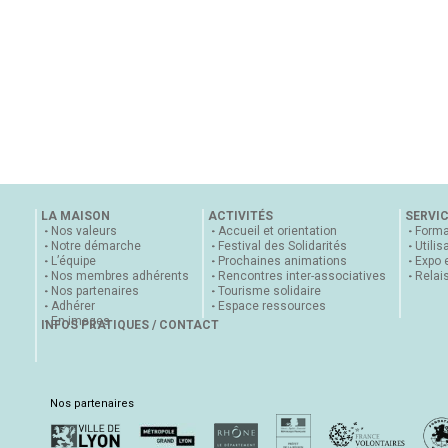
LA MAISON
ACTIVITÉS
SERVI
Nos valeurs
Accueil et orientation
Forma
Notre démarche
Festival des Solidarités
Utilis
L’équipe
Prochaines animations
Expo 
Nos membres adhérents
Rencontres inter-associatives
Relai
Nos partenaires
Tourisme solidaire
Adhérer
Espace ressources
En images
INFOS PRATIQUES / CONTACT
Nos partenaires