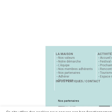
LA MAISON
ACTIVITÉ
Nos valeurs
Accueil 
Notre démarche
Festival
L’équipe
Prochai
Nos membres adhérents
Rencontr
Nos partenaires
Tourisme
Adhérer
Espace 
En images
INFOS PRATIQUES / CONTACT
Nos partenaires