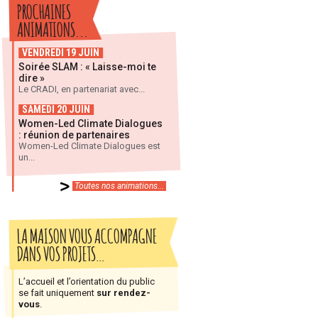
PROCHAINES
ANIMATIONS...
VENDREDI 19 JUIN
Soirée SLAM : « Laisse-moi te
dire »
Le CRADI, en partenariat avec...
SAMEDI 20 JUIN
Women-Led Climate Dialogues
: réunion de partenaires
Women-Led Climate Dialogues est
un...
Toutes nos animations...
LA MAISON VOUS ACCOMPAGNE
DANS VOS PROJETS…
L’accueil et l’orientation du public
se fait uniquement
sur rendez-
vous
.