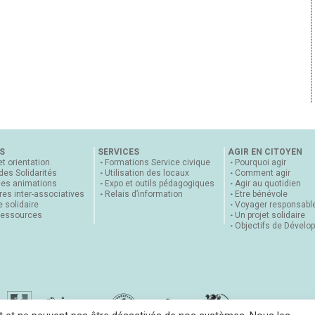
S
SERVICES
AGIR EN CITOYEN
et orientation
Formations Service civique
Pourquoi agir
 des Solidarités
Utilisation des locaux
Comment agir
nes animations
Expo et outils pédagogiques
Agir au quotidien
es inter-associatives
Relais d’information
Etre bénévole
 solidaire
Voyager responsabl
ressources
Un projet solidaire
Objectifs de Dévelo