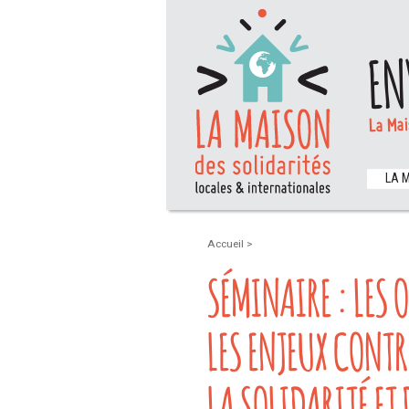
EN
La Mai
LA 
Accueil
>
SÉMINAIRE : LES 
LES ENJEUX CONTR
LA SOLIDARITÉ ET 