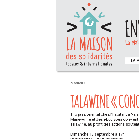
EN
La Mai
LA 
Accueil
>
TALAWINE « CONC
Trio jazz oriental chez l’habitant à Va
Marie-Anne et Jean-Luc vous convient d
Talawine, au profit des actions soute
Dimanche 13 septembre à 17h