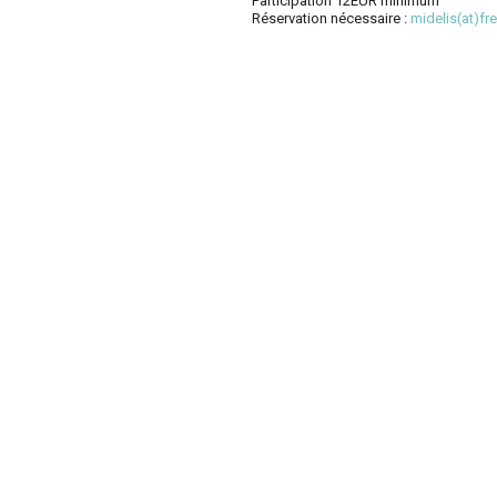
Participation 12EUR minimum
Réservation nécessaire :
midelis(at)fre