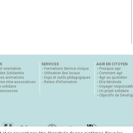
S
SERVICES
AGIR EN CITOYEN
et orientation
Formations Service civique
Pourquoi agir
 des Solidarités
Utilisation des locaux
Comment agir
nes animations
Expo et outils pédagogiques
Agir au quotidien
es inter-associatives
Relais d’information
Etre bénévole
 solidaire
Voyager responsabl
ressources
Un projet solidaire
Objectifs de Dévelo