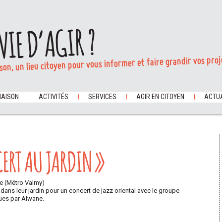
VIE D’AGIR ?
son, un lieu citoyen pour vous informer et faire grandir vos proj
MAISON
ACTIVITÉS
SERVICES
AGIR EN CITOYEN
ACTUA
ERT AU JARDIN »
ise (Métro Valmy)
ans leur jardin pour un concert de jazz oriental avec le groupe
nues par Alwane.