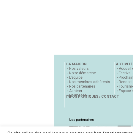
LA MAISON
ACTIVITÉ
Nos valeurs
Accueil 
Notre démarche
Festival
L’équipe
Prochai
Nos membres adhérents
Rencontr
Nos partenaires
Tourisme
Adhérer
Espace 
En images
INFOS PRATIQUES / CONTACT
Nos partenaires