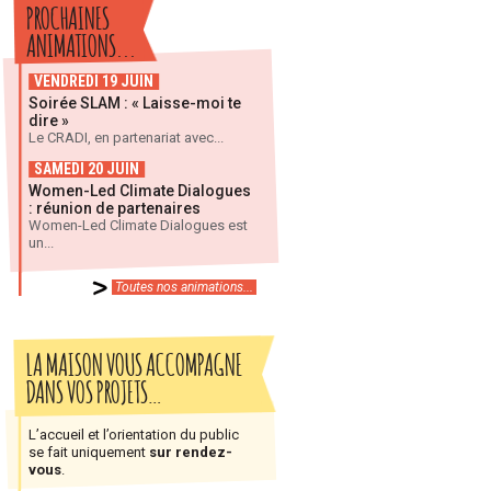
PROCHAINES
ANIMATIONS...
VENDREDI 19 JUIN
Soirée SLAM : « Laisse-moi te
dire »
Le CRADI, en partenariat avec...
SAMEDI 20 JUIN
Women-Led Climate Dialogues
: réunion de partenaires
Women-Led Climate Dialogues est
un...
Toutes nos animations...
LA MAISON VOUS ACCOMPAGNE
DANS VOS PROJETS…
L’accueil et l’orientation du public
se fait uniquement
sur rendez-
vous
.