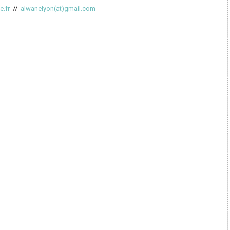
e.fr
//
alwanelyon(at)gmail.com