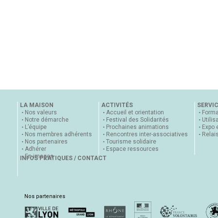
LA MAISON
ACTIVITÉS
SERVI
Nos valeurs
Accueil et orientation
Forma
Notre démarche
Festival des Solidarités
Utilis
L’équipe
Prochaines animations
Expo 
Nos membres adhérents
Rencontres inter-associatives
Relai
Nos partenaires
Tourisme solidaire
Adhérer
Espace ressources
En images
INFOS PRATIQUES / CONTACT
Nos partenaires