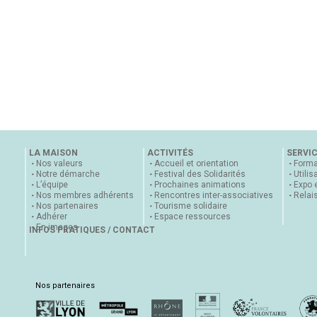
LA MAISON
ACTIVITÉS
SERVI
Nos valeurs
Accueil et orientation
Forma
Notre démarche
Festival des Solidarités
Utilis
L’équipe
Prochaines animations
Expo 
Nos membres adhérents
Rencontres inter-associatives
Relai
Nos partenaires
Tourisme solidaire
Adhérer
Espace ressources
En images
INFOS PRATIQUES / CONTACT
Nos partenaires