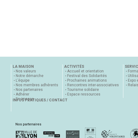
LA MAISON
ACTIVITÉS
SERVI
Nos valeurs
Accueil et orientation
Forma
Notre démarche
Festival des Solidarités
Utilis
L’équipe
Prochaines animations
Expo 
Nos membres adhérents
Rencontres inter-associatives
Relai
Nos partenaires
Tourisme solidaire
Adhérer
Espace ressources
En images
INFOS PRATIQUES / CONTACT
Nos partenaires