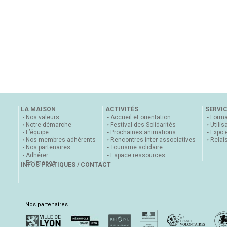
LA MAISON
ACTIVITÉS
SERVI
Nos valeurs
Accueil et orientation
Forma
Notre démarche
Festival des Solidarités
Utilis
L’équipe
Prochaines animations
Expo 
Nos membres adhérents
Rencontres inter-associatives
Relai
Nos partenaires
Tourisme solidaire
Adhérer
Espace ressources
En images
INFOS PRATIQUES / CONTACT
Nos partenaires