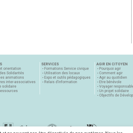
S
SERVICES
AGIR EN CITOYEN
et orientation
Formations Service civique
Pourquoi agir
 des Solidarités
Utilisation des locaux
Comment agir
nes animations
Expo et outils pédagogiques
Agir au quotidien
es inter-associatives
Relais d’information
Etre bénévole
 solidaire
Voyager responsabl
ressources
Un projet solidaire
Objectifs de Dévelo