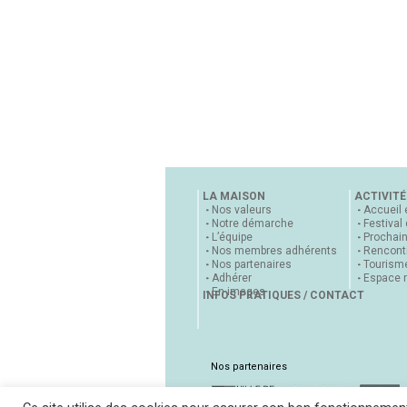
LA MAISON
ACTIVITÉ
Nos valeurs
Accueil 
Notre démarche
Festival
L’équipe
Prochai
Nos membres adhérents
Rencontr
Nos partenaires
Tourisme
Adhérer
Espace 
En images
INFOS PRATIQUES / CONTACT
Nos partenaires