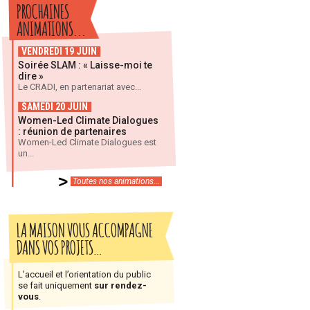
PROCHAINES
ANIMATIONS...
VENDREDI 19 JUIN
Soirée SLAM : « Laisse-moi te
dire »
Le CRADI, en partenariat avec...
SAMEDI 20 JUIN
Women-Led Climate Dialogues
: réunion de partenaires
Women-Led Climate Dialogues est
un...
Toutes nos animations...
LA MAISON VOUS ACCOMPAGNE
DANS VOS PROJETS…
L’accueil et l’orientation du public
se fait uniquement
sur rendez-
vous
.