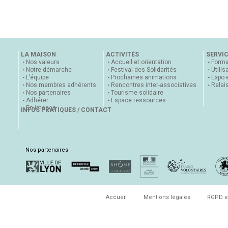
LA MAISON
ACTIVITÉS
SERVI
Nos valeurs
Accueil et orientation
Forma
Notre démarche
Festival des Solidarités
Utilis
L’équipe
Prochaines animations
Expo 
Nos membres adhérents
Rencontres inter-associatives
Relai
Nos partenaires
Tourisme solidaire
Adhérer
Espace ressources
En images
INFOS PRATIQUES / CONTACT
Nos partenaires
Accueil
Mentions légales
RGPD e