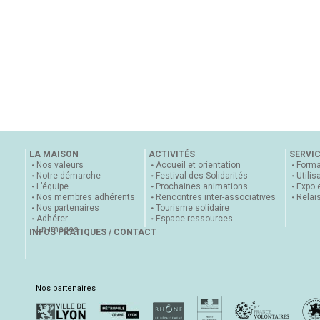
LA MAISON
ACTIVITÉS
SERVI
Nos valeurs
Accueil et orientation
Forma
Notre démarche
Festival des Solidarités
Utilis
L’équipe
Prochaines animations
Expo 
Nos membres adhérents
Rencontres inter-associatives
Relai
Nos partenaires
Tourisme solidaire
Adhérer
Espace ressources
En images
INFOS PRATIQUES / CONTACT
Nos partenaires