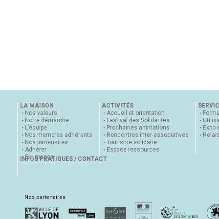
LA MAISON
ACTIVITÉS
SERVI
Nos valeurs
Accueil et orientation
Forma
Notre démarche
Festival des Solidarités
Utilis
L’équipe
Prochaines animations
Expo 
Nos membres adhérents
Rencontres inter-associatives
Relai
Nos partenaires
Tourisme solidaire
Adhérer
Espace ressources
En images
INFOS PRATIQUES / CONTACT
Nos partenaires