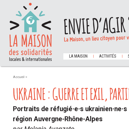
ENVIE D’AGIR 
La Maison, un lieu citoyen pour 
LA MAISON
ACTIVITÉS
Accueil
>
UKRAINE : GUERRE ET EXIL, PARTI
Portraits de réfugié·e·s ukrainien·ne·s 
région Auvergne-Rhône-Alpes