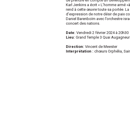
de prendre en compte un développemen
Karl Jenkins a écrit « L’homme armé »à 
rend à cette œuvre toute sa portée. L
d’expression de notre désir de paix co
Daniel Barenboïm avec l’orchestre israé
concert des nations.
Date:
Vendredi 2 février 2024 à 20h30
Lieu:
Grand Temple 3 Quai Augagneur 
Direction:
Vincent de Meester
Interprétation :
chœurs Orphélia, Sai