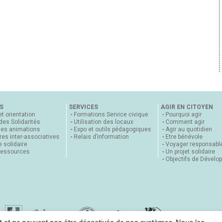
S
SERVICES
AGIR EN CITOYEN
et orientation
Formations Service civique
Pourquoi agir
 des Solidarités
Utilisation des locaux
Comment agir
nes animations
Expo et outils pédagogiques
Agir au quotidien
es inter-associatives
Relais d’information
Etre bénévole
 solidaire
Voyager responsabl
ressources
Un projet solidaire
Objectifs de Dévelo