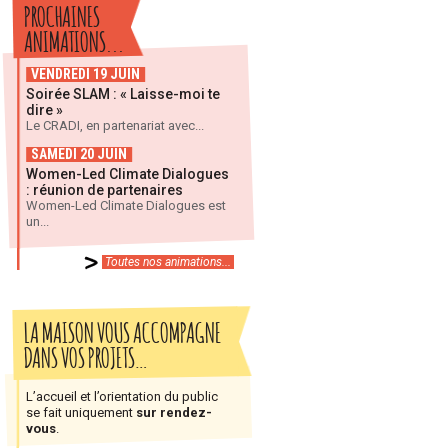
PROCHAINES
ANIMATIONS...
VENDREDI 19 JUIN
Soirée SLAM : « Laisse-moi te
dire »
Le CRADI, en partenariat avec...
SAMEDI 20 JUIN
Women-Led Climate Dialogues
: réunion de partenaires
Women-Led Climate Dialogues est
un...
Toutes nos animations...
LA MAISON VOUS ACCOMPAGNE
DANS VOS PROJETS…
L’accueil et l’orientation du public
se fait uniquement
sur rendez-
vous
.