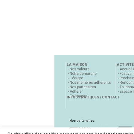
LA MAISON
ACTIVITÉ
Nos valeurs
Accueil 
Notre démarche
Festival
L’équipe
Prochai
Nos membres adhérents
Rencontr
Nos partenaires
Tourisme
Adhérer
Espace 
En images
INFOS PRATIQUES / CONTACT
Nos partenaires