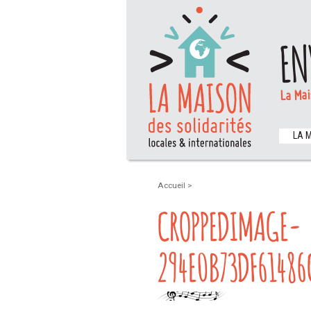
EN
La Mai
LA 
Accueil
>
CROPPEDIMAGE-
294E0B73DF61486