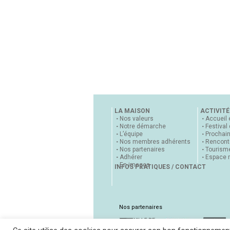
LA MAISON
ACTIVITÉ
Nos valeurs
Accueil 
Notre démarche
Festival
L’équipe
Prochai
Nos membres adhérents
Rencontr
Nos partenaires
Tourisme
Adhérer
Espace 
En images
INFOS PRATIQUES / CONTACT
Nos partenaires