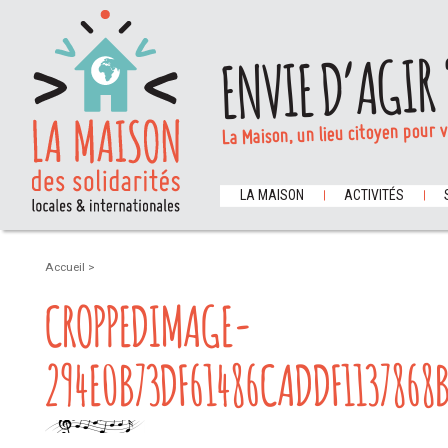
ENVIE D’AGIR 
La Maison, un lieu citoyen pour 
LA MAISON
ACTIVITÉS
Accueil
>
CROPPEDIMAGE-
294E0B73DF61486CADDF1137868