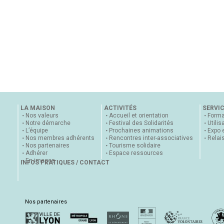
LA MAISON
ACTIVITÉS
SERVI
Nos valeurs
Accueil et orientation
Forma
Notre démarche
Festival des Solidarités
Utilis
L’équipe
Prochaines animations
Expo 
Nos membres adhérents
Rencontres inter-associatives
Relai
Nos partenaires
Tourisme solidaire
Adhérer
Espace ressources
En images
INFOS PRATIQUES / CONTACT
Nos partenaires