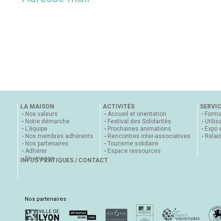
LA MAISON
ACTIVITÉS
SERVI
Nos valeurs
Accueil et orientation
Forma
Notre démarche
Festival des Solidarités
Utilis
L’équipe
Prochaines animations
Expo 
Nos membres adhérents
Rencontres inter-associatives
Relai
Nos partenaires
Tourisme solidaire
Adhérer
Espace ressources
En images
INFOS PRATIQUES / CONTACT
Nos partenaires