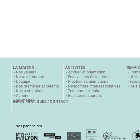
LA MAISON
ACTIVITÉS
SERVI
Nos valeurs
Accueil et orientation
Forma
Notre démarche
Festival des Solidarités
Utilis
L’équipe
Prochaines animations
Expo 
Nos membres adhérents
Rencontres inter-associatives
Relai
Nos partenaires
Tourisme solidaire
Adhérer
Espace ressources
En images
INFOS PRATIQUES / CONTACT
Nos partenaires