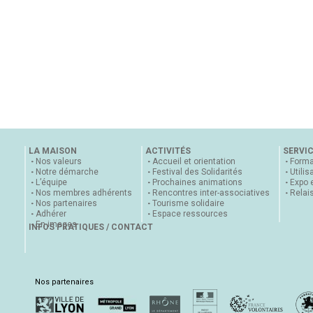
LA MAISON
ACTIVITÉS
SERVI
Nos valeurs
Accueil et orientation
Forma
Notre démarche
Festival des Solidarités
Utilis
L’équipe
Prochaines animations
Expo 
Nos membres adhérents
Rencontres inter-associatives
Relai
Nos partenaires
Tourisme solidaire
Adhérer
Espace ressources
En images
INFOS PRATIQUES / CONTACT
Nos partenaires