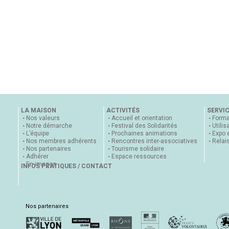
LA MAISON
ACTIVITÉS
SERVI
Nos valeurs
Accueil et orientation
Forma
Notre démarche
Festival des Solidarités
Utilis
L’équipe
Prochaines animations
Expo 
Nos membres adhérents
Rencontres inter-associatives
Relai
Nos partenaires
Tourisme solidaire
Adhérer
Espace ressources
En images
INFOS PRATIQUES / CONTACT
Nos partenaires