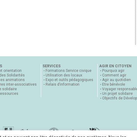
S
SERVICES
AGIR EN CITOYEN
et orientation
Formations Service civique
Pourquoi agir
 des Solidarités
Utilisation des locaux
Comment agir
nes animations
Expo et outils pédagogiques
Agir au quotidien
es inter-associatives
Relais d’information
Etre bénévole
 solidaire
Voyager responsabl
ressources
Un projet solidaire
Objectifs de Dévelo