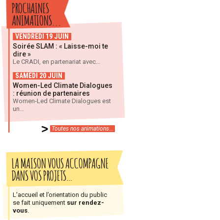
PROCHAINES
ANIMATIONS...
VENDREDI 19 JUIN
Soirée SLAM : « Laisse-moi te
dire »
Le CRADI, en partenariat avec...
SAMEDI 20 JUIN
Women-Led Climate Dialogues
: réunion de partenaires
Women-Led Climate Dialogues est
un...
Toutes nos animations...
LA MAISON VOUS ACCOMPAGNE
DANS VOS PROJETS…
L’accueil et l’orientation du public
se fait uniquement
sur rendez-
vous
.