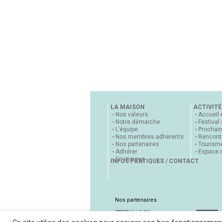
LA MAISON
ACTIVITÉ
Nos valeurs
Accueil 
Notre démarche
Festival
L’équipe
Prochai
Nos membres adhérents
Rencontr
Nos partenaires
Tourisme
Adhérer
Espace 
En images
INFOS PRATIQUES / CONTACT
Nos partenaires