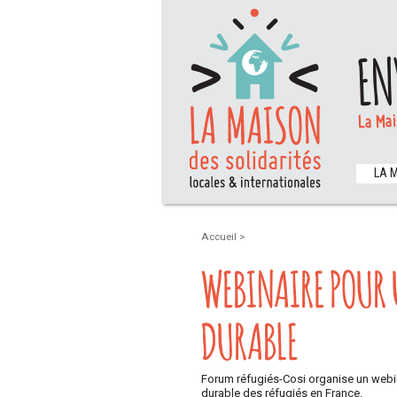
EN
La Mai
LA 
Accueil
>
WEBINAIRE POUR 
DURABLE
Forum réfugiés-Cosi organise un webinai
durable des réfugiés en France.