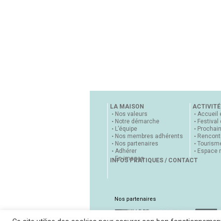
LA MAISON
ACTIVITÉ
Nos valeurs
Accueil 
Notre démarche
Festival
L’équipe
Prochai
Nos membres adhérents
Rencontr
Nos partenaires
Tourisme
Adhérer
Espace 
En images
INFOS PRATIQUES / CONTACT
Nos partenaires