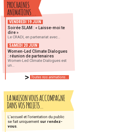
PROCHAINES
ANIMATIONS...
VENDREDI 19 JUIN
Soirée SLAM : « Laisse-moi te
dire »
Le CRADI, en partenariat avec...
SAMEDI 20 JUIN
Women-Led Climate Dialogues
: réunion de partenaires
Women-Led Climate Dialogues est
un...
Toutes nos animations...
LA MAISON VOUS ACCOMPAGNE
DANS VOS PROJETS…
L’accueil et l’orientation du public
se fait uniquement
sur rendez-
vous
.