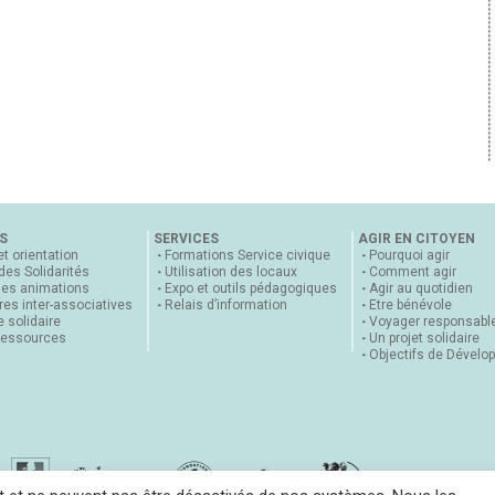
S
SERVICES
AGIR EN CITOYEN
et orientation
Formations Service civique
Pourquoi agir
 des Solidarités
Utilisation des locaux
Comment agir
nes animations
Expo et outils pédagogiques
Agir au quotidien
es inter-associatives
Relais d’information
Etre bénévole
 solidaire
Voyager responsabl
ressources
Un projet solidaire
Objectifs de Dévelo