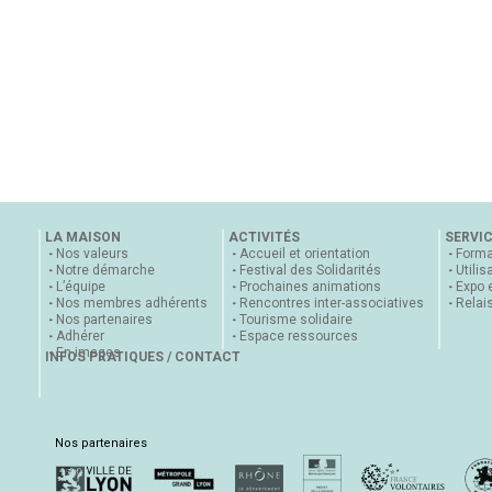
LA MAISON
ACTIVITÉS
SERVI
Nos valeurs
Accueil et orientation
Forma
Notre démarche
Festival des Solidarités
Utilis
L’équipe
Prochaines animations
Expo 
Nos membres adhérents
Rencontres inter-associatives
Relai
Nos partenaires
Tourisme solidaire
Adhérer
Espace ressources
En images
INFOS PRATIQUES / CONTACT
Nos partenaires