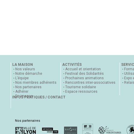
LA MAISON
ACTIVITÉS
SERVI
Nos valeurs
Accueil et orientation
Forma
Notre démarche
Festival des Solidarités
Utilis
L’équipe
Prochaines animations
Expo 
Nos membres adhérents
Rencontres inter-associatives
Relai
Nos partenaires
Tourisme solidaire
Adhérer
Espace ressources
En images
INFOS PRATIQUES / CONTACT
Nos partenaires