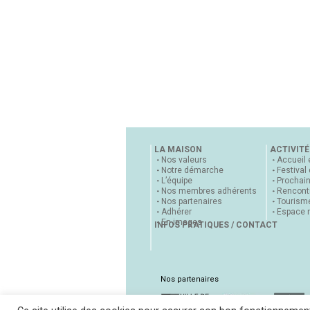
LA MAISON
ACTIVITÉ
Nos valeurs
Accueil 
Notre démarche
Festival
L’équipe
Prochai
Nos membres adhérents
Rencontr
Nos partenaires
Tourisme
Adhérer
Espace 
En images
INFOS PRATIQUES / CONTACT
Nos partenaires