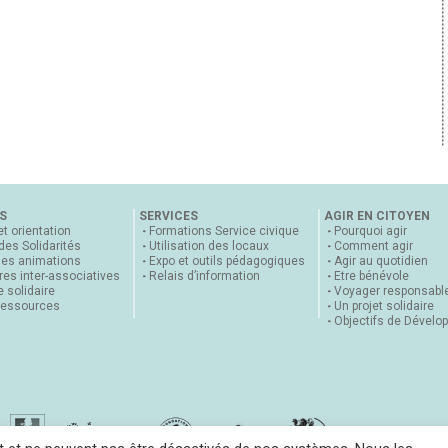
S
SERVICES
AGIR EN CITOYEN
et orientation
Formations Service civique
Pourquoi agir
 des Solidarités
Utilisation des locaux
Comment agir
nes animations
Expo et outils pédagogiques
Agir au quotidien
es inter-associatives
Relais d’information
Etre bénévole
 solidaire
Voyager responsabl
ressources
Un projet solidaire
Objectifs de Dévelo