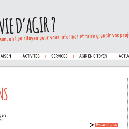
VIE D’AGIR ?
son, un lieu citoyen pour vous informer et faire grandir vos proj
MAISON
ACTIVITÉS
SERVICES
AGIR EN CITOYEN
ACTUA
NS
gers
eau
En savoir plus