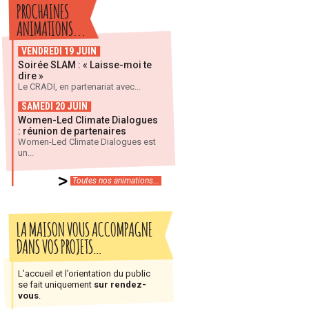
PROCHAINES
ANIMATIONS...
VENDREDI 19 JUIN
Soirée SLAM : « Laisse-moi te
dire »
Le CRADI, en partenariat avec...
SAMEDI 20 JUIN
Women-Led Climate Dialogues
: réunion de partenaires
Women-Led Climate Dialogues est
un...
Toutes nos animations...
LA MAISON VOUS ACCOMPAGNE
DANS VOS PROJETS…
L’accueil et l’orientation du public
se fait uniquement
sur rendez-
vous
.