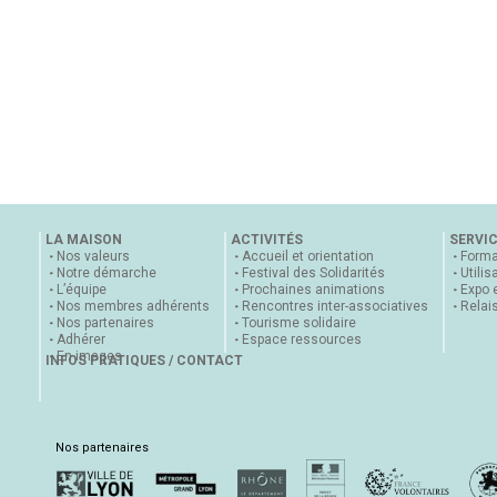
LA MAISON
ACTIVITÉS
SERVI
Nos valeurs
Accueil et orientation
Forma
Notre démarche
Festival des Solidarités
Utilis
L’équipe
Prochaines animations
Expo 
Nos membres adhérents
Rencontres inter-associatives
Relai
Nos partenaires
Tourisme solidaire
Adhérer
Espace ressources
En images
INFOS PRATIQUES / CONTACT
Nos partenaires