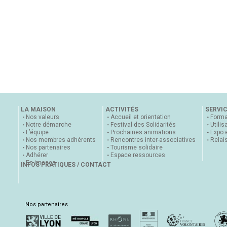
LA MAISON
ACTIVITÉS
SERVI
Nos valeurs
Accueil et orientation
Forma
Notre démarche
Festival des Solidarités
Utilis
L’équipe
Prochaines animations
Expo 
Nos membres adhérents
Rencontres inter-associatives
Relai
Nos partenaires
Tourisme solidaire
Adhérer
Espace ressources
En images
INFOS PRATIQUES / CONTACT
Nos partenaires