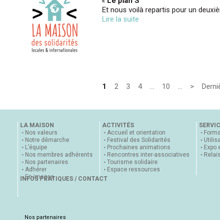
«
Le plan S
Et nous voilà repartis pour un deux
Lire la suite
1
2
3
4
…
10
…
>
Derni
LA MAISON
ACTIVITÉS
SERVI
Nos valeurs
Accueil et orientation
Forma
Notre démarche
Festival des Solidarités
Utilis
L’équipe
Prochaines animations
Expo 
Nos membres adhérents
Rencontres inter-associatives
Relai
Nos partenaires
Tourisme solidaire
Adhérer
Espace ressources
En images
INFOS PRATIQUES / CONTACT
Nos partenaires