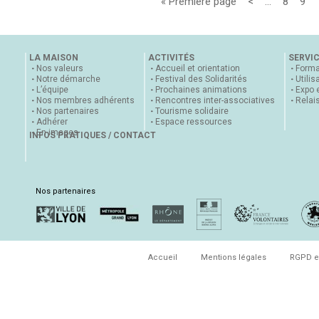
« Première page
<
…
8
9
LA MAISON
ACTIVITÉS
SERVI
Nos valeurs
Accueil et orientation
Forma
Notre démarche
Festival des Solidarités
Utilis
L’équipe
Prochaines animations
Expo 
Nos membres adhérents
Rencontres inter-associatives
Relai
Nos partenaires
Tourisme solidaire
Adhérer
Espace ressources
En images
INFOS PRATIQUES / CONTACT
Nos partenaires
Accueil
Mentions légales
RGPD e