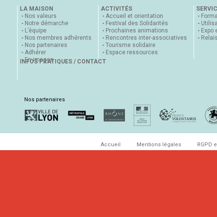
LA MAISON
ACTIVITÉS
SERVI
Nos valeurs
Accueil et orientation
Forma
Notre démarche
Festival des Solidarités
Utilis
L’équipe
Prochaines animations
Expo 
Nos membres adhérents
Rencontres inter-associatives
Relai
Nos partenaires
Tourisme solidaire
Adhérer
Espace ressources
En images
INFOS PRATIQUES / CONTACT
Nos partenaires
Accueil
Mentions légales
RGPD e