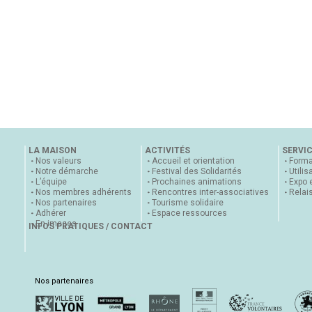
LA MAISON
ACTIVITÉS
SERVI
Nos valeurs
Accueil et orientation
Forma
Notre démarche
Festival des Solidarités
Utilis
L’équipe
Prochaines animations
Expo 
Nos membres adhérents
Rencontres inter-associatives
Relai
Nos partenaires
Tourisme solidaire
Adhérer
Espace ressources
En images
INFOS PRATIQUES / CONTACT
Nos partenaires