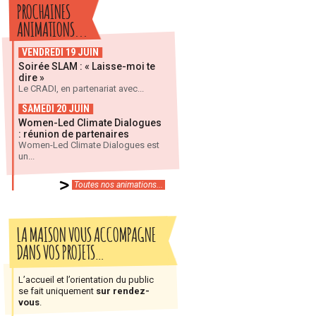
PROCHAINES
ANIMATIONS...
VENDREDI 19 JUIN
Soirée SLAM : « Laisse-moi te
dire »
Le CRADI, en partenariat avec...
SAMEDI 20 JUIN
Women-Led Climate Dialogues
: réunion de partenaires
Women-Led Climate Dialogues est
un...
Toutes nos animations...
LA MAISON VOUS ACCOMPAGNE
DANS VOS PROJETS…
L’accueil et l’orientation du public
se fait uniquement
sur rendez-
vous
.