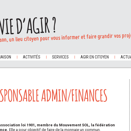
VIE D’AGIR ?
son, un lieu citoyen pour vous informer et faire grandir vos proj
MAISON
ACTIVITÉS
SERVICES
AGIR EN CITOYEN
ACTUA
ESPONSABLE ADMIN/FINANCES
 association loi 1901, membre du Mouvement SOL, la
fédération
ance.
Elle a pour objectif de faire de la monnaie un commun.