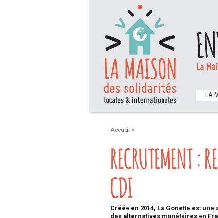
EN
La Mai
LA 
Accueil
>
RECRUTEMENT : R
CDI
Créée en 2014, La Gonette est une
des alternatives monétaires en Fr