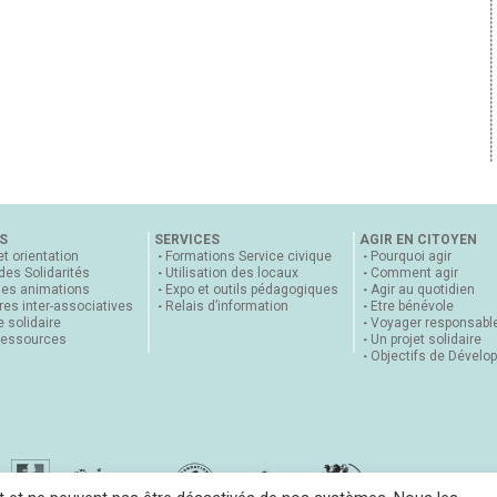
S
SERVICES
AGIR EN CITOYEN
et orientation
Formations Service civique
Pourquoi agir
 des Solidarités
Utilisation des locaux
Comment agir
nes animations
Expo et outils pédagogiques
Agir au quotidien
es inter-associatives
Relais d’information
Etre bénévole
 solidaire
Voyager responsabl
ressources
Un projet solidaire
Objectifs de Dévelo