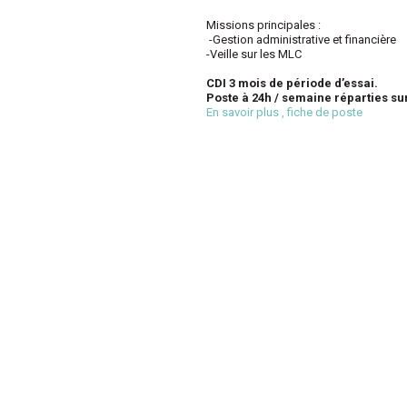
Missions principales
:
-G
estion administrative et financière
-Veille sur les MLC
CDI 3 mois de période d’essai
.
Poste à
24
h / semaine
réparties sur
En
savoir plus , fiche de poste