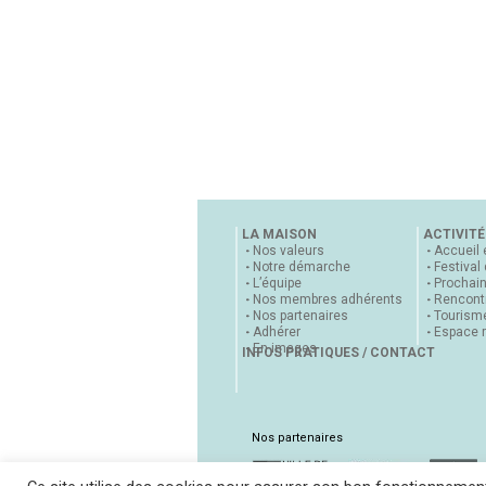
LA MAISON
ACTIVITÉ
Nos valeurs
Accueil 
Notre démarche
Festival
L’équipe
Prochai
Nos membres adhérents
Rencontr
Nos partenaires
Tourisme
Adhérer
Espace 
En images
INFOS PRATIQUES / CONTACT
Nos partenaires