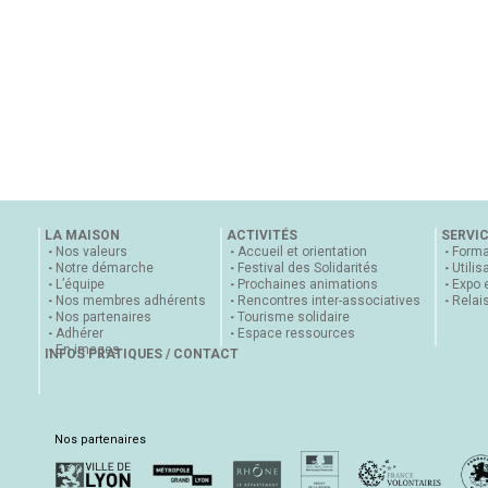
LA MAISON
ACTIVITÉS
SERVI
Nos valeurs
Accueil et orientation
Forma
Notre démarche
Festival des Solidarités
Utilis
L’équipe
Prochaines animations
Expo 
Nos membres adhérents
Rencontres inter-associatives
Relai
Nos partenaires
Tourisme solidaire
Adhérer
Espace ressources
En images
INFOS PRATIQUES / CONTACT
Nos partenaires